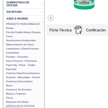
SUMINISTROS DE
OFICINA
ESCRITURA
ASEO E HIGIENE
PRODUCTO PARA ANIMALES
Bolsas
Ficha Técnica
Certificación
Escoba-Cepillo-Hisopo-Sopapo
Ceras
Desodorantes Ambientales
Dispensadores de Papel.
Limpiadores y Desinfectantes
Insecticidas
Panales - Panuelos
Aseo Personal - Perfumeria
Papel Hig. Tissue - Toallas
Esponjas
Fosforos-Velas-Encendedores
Guantes - Mascarillas - Parche
Productos Desechables
Betun
Productos De Envolver
Mopas y Traperos
Panos
Maquinas De Afeitar
ARTICULOS PLASTICOS