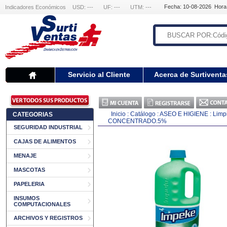
Fecha: 10-08-2026 Hora
Indicadores Económicos
USD: ---
UF: ---
UTM: ---
Servicio al Cliente
Acerca de Surtiventa
Inicio
:
Catálogo
:
ASEO E HIGIENE
:
Limp
CATEGORIAS
CONCENTRADO.5%
SEGURIDAD INDUSTRIAL
CAJAS DE ALIMENTOS
MENAJE
MASCOTAS
PAPELERIA
INSUMOS
COMPUTACIONALES
ARCHIVOS Y REGISTROS