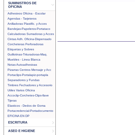
SUMINISTROS DE
OFICINA
Adhesivos Oficina - Escolar
Agendas - Tarjeteros
Anilladoras Plastific. y Acces
Bandejas-Papeleros-Portataco
Calculadoras Sumadoras y Acces
Cintas Adh. Oficina-Dispensado
Corcheteras Perforadoras
Etiquetas y Sobres
Guillotinas-Trituradoras-Maq.
Muebles - Linea Blanca
Notas Autoadhesivas
Pizarras Centros Mensaje y Acc
Portaclips-Portalapiz-portapla
Separadores y Fundas
Timbres Fechadores y Accesorio
Utiles Varios Oficina
Accoclip-Corchetes-Clips-llave
Tijeras
Elasticos - Dedos de Goma
Portacredencial-Portadocumento
EFICINA EN DP
ESCRITURA
ASEO E HIGIENE