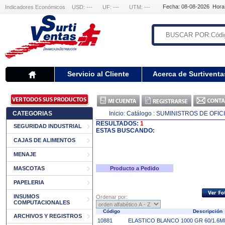
Fecha: 08-08-2026 Hora
Indicadores Económicos
USD: ---
UF: ---
UTM: ---
Servicio al Cliente
Acerca de Surtiventa
CATEGORIAS
Inicio:
Catálogo
: SUMINISTROS DE OFIC
RESULTADOS:
1
SEGURIDAD INDUSTRIAL
ESTAS BUSCANDO:
CAJAS DE ALIMENTOS
MENAJE
MASCOTAS
Producto a Pedido
PAPELERIA
INSUMOS
Ordenar por:
COMPUTACIONALES
Código
Descripció
ARCHIVOS Y REGISTROS
10881
ELASTICO BLANCO 1000 GR 60/1.6