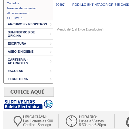
Teclados
99497
RODILLO ENTINTADOR GR-745 CASIO
Insumos de Impresion
Almacemaniento
SOFTWARE
ARCHIVOS Y REGISTROS
Viendo del
1
al
2
(de
2
productos)
SUMINISTROS DE
OFICINA
ESCRITURA
ASEO E HIGIENE
CAFETERIA -
ABARROTES
ESCOLAR
FERRETERIA
UBICACIÃ“N:
HORARIO:
Las Hortensias 900
Lunes a Viernes
Cerrillos, Santiago
8:30am a 6:30pm