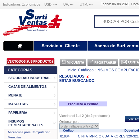
Fecha: 06-08-2026 Hora
Indicadores Económicos
USD: ---
UF: ---
UTM: ---
Servicio al Cliente
Acerca de Surtiventa
CATEGORIAS
Inicio:
Catálogo
: INSUMOS COMPUTACI
RESULTADOS:
2
SEGURIDAD INDUSTRIAL
ESTAS BUSCANDO:
CAJAS DE ALIMENTOS
MENAJE
MASCOTAS
Producto a Pedido
PAPELERIA
Viendo del
1
al
2
(de
2
productos)
INSUMOS
Ordenar por:
COMPUTACIONALES
Código
Descripc
Accesorios para Computacion
81884
CINTA IMPR. OKIDATA KORES 320-321
Memorias