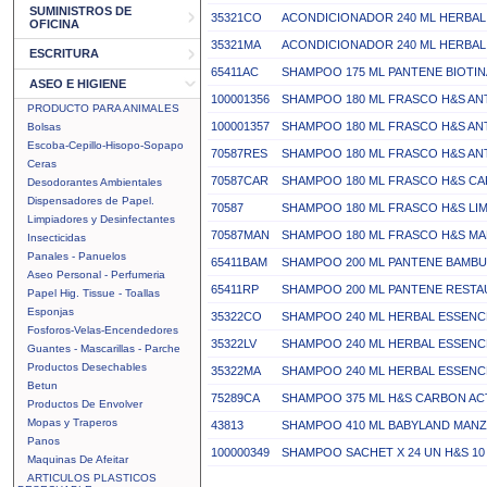
SUMINISTROS DE
35321CO
ACONDICIONADOR 240 ML HERBA
OFICINA
35321MA
ACONDICIONADOR 240 ML HERBA
ESCRITURA
65411AC
SHAMPOO 175 ML PANTENE BIOTIN
ASEO E HIGIENE
100001356
SHAMPOO 180 ML FRASCO H&S AN
PRODUCTO PARA ANIMALES
100001357
SHAMPOO 180 ML FRASCO H&S AN
Bolsas
Escoba-Cepillo-Hisopo-Sopapo
70587RES
SHAMPOO 180 ML FRASCO H&S AN
Ceras
70587CAR
SHAMPOO 180 ML FRASCO H&S C
Desodorantes Ambientales
Dispensadores de Papel.
70587
SHAMPOO 180 ML FRASCO H&S LI
Limpiadores y Desinfectantes
70587MAN
SHAMPOO 180 ML FRASCO H&S M
Insecticidas
Panales - Panuelos
65411BAM
SHAMPOO 200 ML PANTENE BAMBU
Aseo Personal - Perfumeria
65411RP
SHAMPOO 200 ML PANTENE REST
Papel Hig. Tissue - Toallas
Esponjas
35322CO
SHAMPOO 240 ML HERBAL ESSEN
Fosforos-Velas-Encendedores
35322LV
SHAMPOO 240 ML HERBAL ESSENC
Guantes - Mascarillas - Parche
Productos Desechables
35322MA
SHAMPOO 240 ML HERBAL ESSEN
Betun
75289CA
SHAMPOO 375 ML H&S CARBON AC
Productos De Envolver
Mopas y Traperos
43813
SHAMPOO 410 ML BABYLAND MANZ
Panos
100000349
SHAMPOO SACHET X 24 UN H&S 10
Maquinas De Afeitar
ARTICULOS PLASTICOS