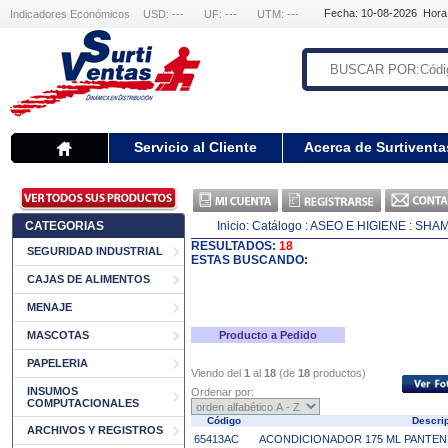
Fecha: 10-08-2026 Hora
Indicadores Económicos
USD: ---
UF: ---
UTM: ---
Servicio al Cliente
Acerca de Surtiventa
CATEGORIAS
Inicio:
Catálogo
: ASEO E HIGIENE
: SHA
RESULTADOS:
18
SEGURIDAD INDUSTRIAL
ESTAS BUSCANDO:
CAJAS DE ALIMENTOS
MENAJE
MASCOTAS
Producto a Pedido
PAPELERIA
Viendo del
1
al
18
(de
18
productos)
INSUMOS
Ordenar por:
COMPUTACIONALES
Código
Descri
ARCHIVOS Y REGISTROS
65413AC
ACONDICIONADOR 175 ML PANTENE