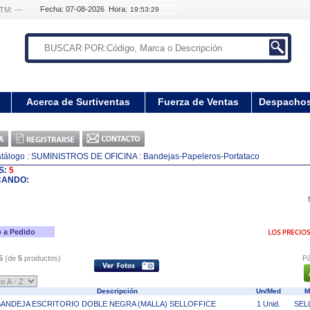
Fecha: 07-08-2026 Hora:
TM: ---
Acerca de Surtiventas
Fuerza de Ventas
Despacho
tálogo
: SUMINISTROS DE OFICINA
: Bandejas-Papeleros-Portataco
S:
5
CANDO:
 a Pedido
5
(de
5
productos)
Pá
Descripción
Un/Med
M
BANDEJA ESCRITORIO DOBLE NEGRA (MALLA) SELLOFFICE
1 Unid.
SEL