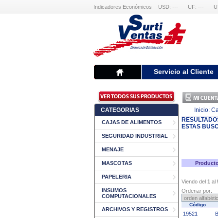
Indicadores Económicos
USD: ---
UF: ---
U
Servicio al Cliente
CATEGORIAS
Inicio:
Ca
RESULTADO
CAJAS DE ALIMENTOS
ESTAS BUS
SEGURIDAD INDUSTRIAL
MENAJE
MASCOTAS
Producto
PAPELERIA
Viendo del
1
al
INSUMOS
Ordenar por:
COMPUTACIONALES
Código
ARCHIVOS Y REGISTROS
19521