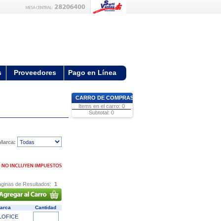
s
Proveedores
Pago en Línea
CARRO DE COMPRAS
Items en el carro: 0
Subtotal: 0
Marca:
ginas de Resultados:
1
arca
Cantidad
LOFICE