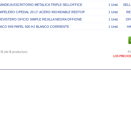
BANDEJA ESCRITORIO METALICA TRIPLE SELLOFFICE
1 Unid.
SELL
PAPELERO C/PEDAL 20 LT. ACERO INOXIDABLE REDTOP
1 Unid.
RE
REVISTERO OFICIO SIMPLE REJILLA NEGRA OFFIONE
1 Unid.
OF
TACO 9X9 PAPEL 500 HJ BLANCO CORRIENTE
1 Unid.
HA
l
5
(de
5
productos)
Pá