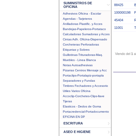
SUMINISTROS DE
88425
OFICINA
100000198
Adhesivos Oficina - Escolar
Agendas - Tarjeteros
45404
Anilladoras Plastific. y Acces
11001
Bandejas-Papeleros-Portataco
Calculadoras Sumadoras y Acces
Cintas Adh. Oficina-Dispensado
Corcheteras Perforadoras
Etiquetas y Sobres
Viendo del
1
a
Guillotinas-Trituradoras-Maq.
Muebles - Linea Blanca
Notas Autoadhesivas
Pizarras Centros Mensaje y Acc
Portaclips-Portalapiz-portapla
Separadores y Fundas
Timbres Fechadores y Accesorio
Utiles Varios Oficina
Accoclip-Corchetes-Clips-llave
Tijeras
Elasticos - Dedos de Goma
Portacredencial-Portadocumento
EFICINA EN DP
ESCRITURA
ASEO E HIGIENE