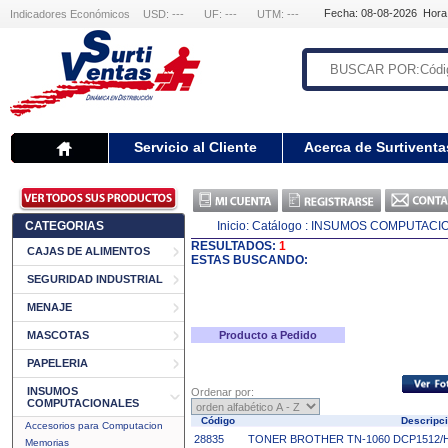
Fecha: 08-08-2026 Hora
Indicadores Económicos
USD: ---
UF: ---
UTM: ---
Servicio al Cliente
Acerca de Surtiventa
CATEGORIAS
Inicio:
Catálogo
: INSUMOS COMPUTACI
RESULTADOS:
1
CAJAS DE ALIMENTOS
ESTAS BUSCANDO:
SEGURIDAD INDUSTRIAL
MENAJE
MASCOTAS
Producto a Pedido
PAPELERIA
INSUMOS
Ordenar por:
COMPUTACIONALES
Código
Descripc
Accesorios para Computacion
28835
TONER BROTHER TN-1060 DCP1512/HL
Memorias