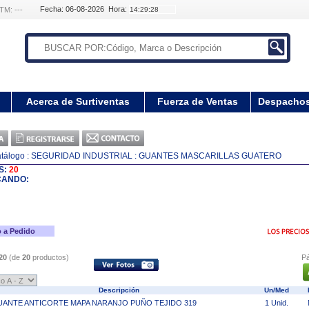
Fecha: 06-08-2026 Hora:
TM: ---
Acerca de Surtiventas
Fuerza de Ventas
Despacho
tálogo
: SEGURIDAD INDUSTRIAL
: GUANTES MASCARILLAS GUATERO
S:
20
CANDO:
 a Pedido
20
(de
20
productos)
Pá
Descripción
Un/Med
M
UANTE ANTICORTE MAPA NARANJO PUÑO TEJIDO 319
1 Unid.