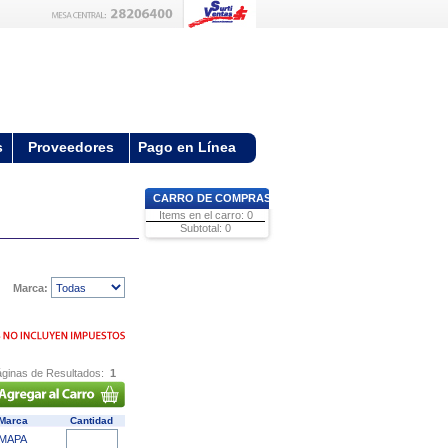
s
Proveedores
Pago en Línea
CARRO DE COMPRAS
Items en el carro: 0
Subtotal: 0
Marca:
ginas de Resultados:
1
arca
Cantidad
MAPA