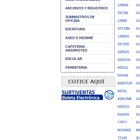
12869L
GU
ARCHIVOS Y REGISTROS
33733L
GU
SUMINISTROS DE
OFICINA
12869
GU
33733M
GU
ESCRITURA
12869S
GU
ASEO E HIGIENE
33733S
GU
CAFETERIA -
ABARROTES
34352S
GU
ESCOLAR
92531XL
G
FERRETERIA
92531L
GU
81544L
G
82657GR
G
92531
GU
82657ME
G
92531S
G
81544S
G
77977
GU
80184AZ
MA
72145
QU