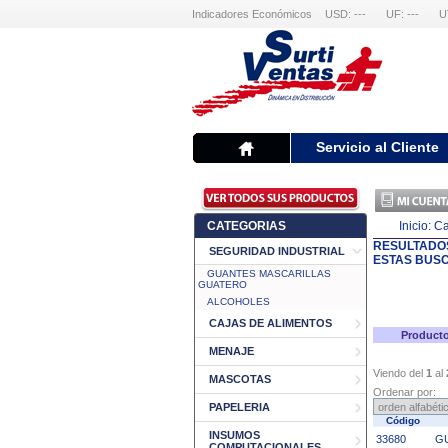
Indicadores Económicos
USD: ---
UF: ---
U
Servicio al Cliente
CATEGORIAS
Inicio:
Ca
RESULTADO
SEGURIDAD INDUSTRIAL
ESTAS BUS
GUANTES MASCARILLAS
GUATERO
ALCOHOLES
CAJAS DE ALIMENTOS
Producto
MENAJE
Viendo del
1
al
MASCOTAS
Ordenar por:
PAPELERIA
Código
INSUMOS
33680
G
COMPUTACIONALES