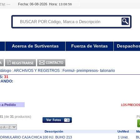
Fecha: 06-08-2026 Hora:
TM: ---
Acerca de Surtiventas
Fuerza de Ventas
Despacho
tálogo
: ARCHIVOS Y REGISTROS
: Formul- preimpresos- talonario
S:
31
CANDO:
 a Pedido
31
(de
31
productos)
Pá
Descripción
Un/Med
Ma
ORMULARIO CAJA CHICA 100 HJ. BUHO 213
1 Unid.
B