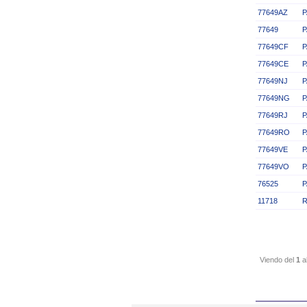
77649AZ
P
77649
P
77649CF
P
77649CE
P
77649NJ
P
77649NG
P
77649RJ
P
77649RO
P
77649VE
P
77649VO
P
76525
P
11718
R
Viendo del
1
a