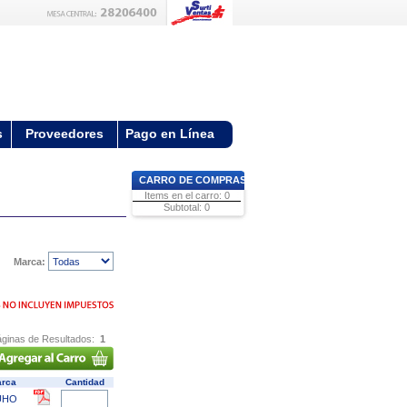
s
Proveedores
Pago en Línea
CARRO DE COMPRAS
Items en el carro: 0
Subtotal: 0
Marca:
ginas de Resultados:
1
rca
Cantidad
UHO