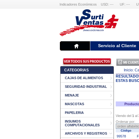
Indicadores Económicos
USD: ---
UF: ---
U
Servicio al Cliente
CATEGORIAS
Inicio:
Ca
RESULTADO
CAJAS DE ALIMENTOS
ESTAS BUS
SEGURIDAD INDUSTRIAL
MENAJE
MASCOTAS
Producto
PAPELERIA
Viendo del
1
al
INSUMOS
Ordenar por:
COMPUTACIONALES
Código
ARCHIVOS Y REGISTROS
99578
F