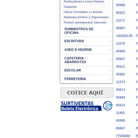
Archivadores-Lomos-Visores
45986
F
Carpetas
Libros Contables y Libretas
80922
F
Sistemas Archivo y Organizador
11673
F
Formul- preimpresos- talonario
45987
F
SUMINISTROS DE
OFICINA
100000136
F
ESCRITURA
11578
F
ASEO E HIGIENE
45983
CAFETERIA -
80907
F
ABARROTES
45912
F
ESCOLAR
45982
F
FERRETERIA
12373
F
45913
F
45984
F
45914
F
11455
F
45985
F
65667
P
77649AM
P