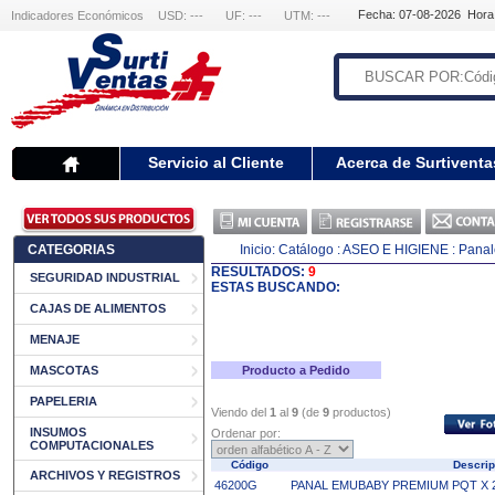
Fecha: 07-08-2026 Hora
Indicadores Económicos
USD: ---
UF: ---
UTM: ---
Servicio al Cliente
Acerca de Surtiventa
CATEGORIAS
Inicio:
Catálogo
: ASEO E HIGIENE
: Pana
RESULTADOS:
9
SEGURIDAD INDUSTRIAL
ESTAS BUSCANDO:
CAJAS DE ALIMENTOS
MENAJE
MASCOTAS
Producto a Pedido
PAPELERIA
Viendo del
1
al
9
(de
9
productos)
INSUMOS
Ordenar por:
COMPUTACIONALES
Código
Descri
ARCHIVOS Y REGISTROS
46200G
PANAL EMUBABY PREMIUM PQT X 