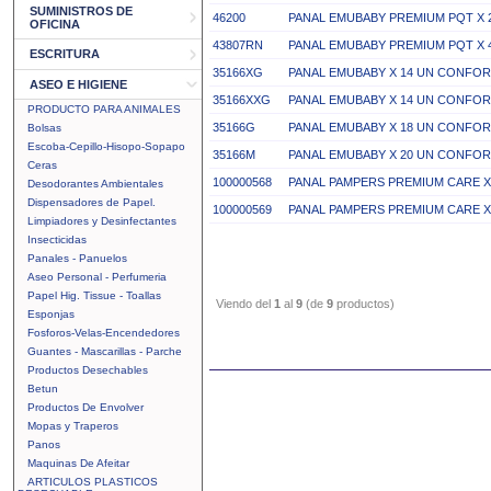
SUMINISTROS DE
46200
PANAL EMUBABY PREMIUM PQT X 
OFICINA
43807RN
PANAL EMUBABY PREMIUM PQT X 
ESCRITURA
35166XG
PANAL EMUBABY X 14 UN CONFOR
ASEO E HIGIENE
35166XXG
PANAL EMUBABY X 14 UN CONFOR
PRODUCTO PARA ANIMALES
35166G
PANAL EMUBABY X 18 UN CONFOR
Bolsas
Escoba-Cepillo-Hisopo-Sopapo
35166M
PANAL EMUBABY X 20 UN CONFOR
Ceras
100000568
PANAL PAMPERS PREMIUM CARE X
Desodorantes Ambientales
Dispensadores de Papel.
100000569
PANAL PAMPERS PREMIUM CARE X
Limpiadores y Desinfectantes
Insecticidas
Panales - Panuelos
Aseo Personal - Perfumeria
Papel Hig. Tissue - Toallas
Viendo del
1
al
9
(de
9
productos)
Esponjas
Fosforos-Velas-Encendedores
Guantes - Mascarillas - Parche
Productos Desechables
Betun
Productos De Envolver
Mopas y Traperos
Panos
Maquinas De Afeitar
ARTICULOS PLASTICOS