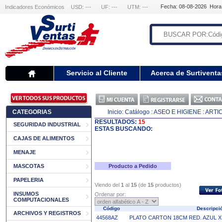
Fecha: 08-08-2026 Hora
Indicadores Económicos
USD: ---
UF: ---
UTM: ---
Servicio al Cliente
Acerca de Surtiventa
CATEGORIAS
Inicio:
Catálogo
: ASEO E HIGIENE
: ART
RESULTADOS:
15
SEGURIDAD INDUSTRIAL
ESTAS BUSCANDO:
CAJAS DE ALIMENTOS
MENAJE
MASCOTAS
Producto a Pedido
PAPELERIA
Viendo del
1
al
15
(de
15
productos)
INSUMOS
Ordenar por:
COMPUTACIONALES
Código
Descripc
ARCHIVOS Y REGISTROS
44568AZ
PLATO CARTON 18CM RED. AZUL X