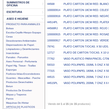
SUMINISTROS DE
44568
PLATO CARTON 18CM RED. BLANC
OFICINA
100000914
PLATO CARTON 18CM RED. CELEST
ESCRITURA
100000916
PLATO CARTON 18CM RED. NEGRO
ASEO E HIGIENE
44514PL
PLATO CARTON 18CM RED. PLATE
PRODUCTO PARA ANIMALES
44568RJ
PLATO CARTON 18CM RED. ROJO 
Bolsas
Escoba-Cepillo-Hisopo-Sopapo
100000915
PLATO CARTON 18CM RED. ROSAD
Ceras
100000917
PLATO CARTON 18CM RED. VERDE 
Desodorantes Ambientales
Dispensadores de Papel.
79741
PLATO CARTON T/OCAS. X 50 UDS
Limpiadores y Desinfectantes
12717
PLATO DE CARTON T/OCAS. X 10 
Insecticidas
Panales - Panuelos
77762
VASO PLASTICO PARA PINCEL C/TA
Aseo Personal - Perfumeria
59310
VASO POLIPAPEL 150ML 5 ONZ X 5
Papel Hig. Tissue - Toallas
Esponjas
77315
VASO POLIPAPEL 180ML 6 ONZ X 
Fosforos-Velas-Encendedores
44515
VASO POLIPAPEL 200ML 7 ONZ X 
Guantes - Mascarillas - Parche
Productos Desechables
44515PL
VASO POLIPAPEL 200ML 7 ONZ X 6
Betun
Productos De Envolver
Mopas y Traperos
Panos
Maquinas De Afeitar
Viendo del
1
al
15
(de
15
productos)
ARTICULOS PLASTICOS