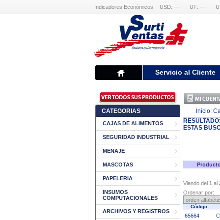
Indicadores Económicos
USD: ---
UF: ---
U
Servicio al Cliente
CATEGORIAS
Inicio:
Ca
RESULTADO
CAJAS DE ALIMENTOS
ESTAS BUS
SEGURIDAD INDUSTRIAL
MENAJE
MASCOTAS
Producto
PAPELERIA
Viendo del
1
al
INSUMOS
Ordenar por:
COMPUTACIONALES
Código
ARCHIVOS Y REGISTROS
65664
C