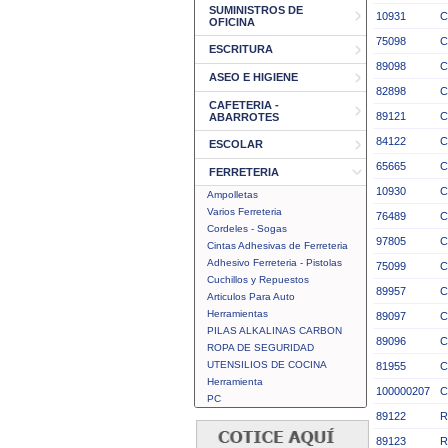
SUMINISTROS DE
10931
C
OFICINA
75098
C
ESCRITURA
89098
C
ASEO E HIGIENE
82898
C
CAFETERIA -
89121
C
ABARROTES
84122
C
ESCOLAR
65665
C
FERRETERIA
10930
C
Ampolletas
Varios Ferreteria
76489
C
Cordeles - Sogas
97805
C
Cintas Adhesivas de Ferreteria
Adhesivo Ferreteria - Pistolas
75099
C
Cuchillos y Repuestos
89957
C
Articulos Para Auto
Herramientas
89097
C
PILAS ALKALINAS CARBON
89096
C
ROPA DE SEGURIDAD
UTENSILIOS DE COCINA
81955
C
Herramienta
100000207
C
PC
89122
R
89123
R