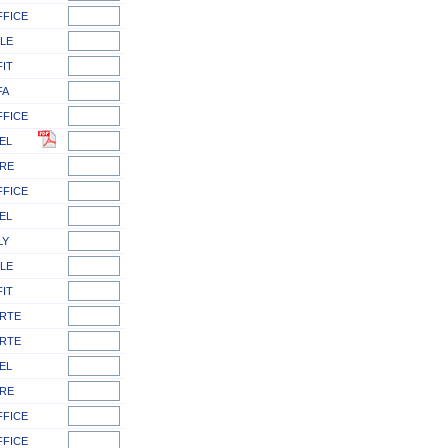
FFICE
LE
FIT
FA
FFICE
EL
RE
FFICE
EL
LY
LE
FIT
RTE
RTE
EL
RE
FFICE
FFICE