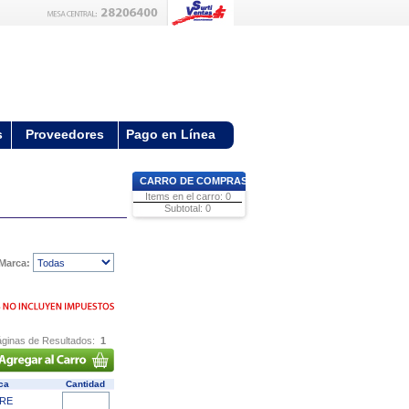
s
Proveedores
Pago en Línea
CARRO DE COMPRAS
Items en el carro: 0
Subtotal: 0
Marca:
ginas de Resultados:
1
ca
Cantidad
RE