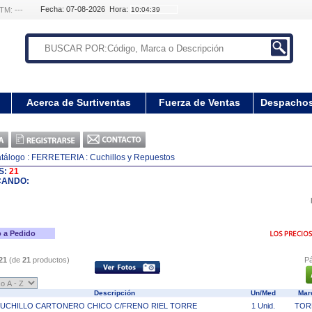
Fecha: 07-08-2026 Hora:
TM: ---
Acerca de Surtiventas
Fuerza de Ventas
Despacho
tálogo
: FERRETERIA
: Cuchillos y Repuestos
S:
21
CANDO:
 a Pedido
21
(de
21
productos)
Pá
Descripción
Un/Med
Mar
UCHILLO CARTONERO CHICO C/FRENO RIEL TORRE
1 Unid.
TOR