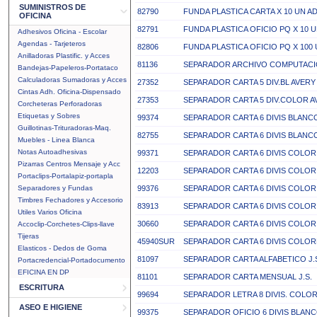
SUMINISTROS DE
82790
FUNDA PLASTICA CARTA X 10 UN AD
OFICINA
82791
FUNDA PLASTICA OFICIO PQ X 10 
Adhesivos Oficina - Escolar
Agendas - Tarjeteros
82806
FUNDA PLASTICA OFICIO PQ X 100
Anilladoras Plastific. y Acces
81136
SEPARADOR ARCHIVO COMPUTACI
Bandejas-Papeleros-Portataco
Calculadoras Sumadoras y Acces
27352
SEPARADOR CARTA 5 DIV.BL AVERY 
Cintas Adh. Oficina-Dispensado
27353
SEPARADOR CARTA 5 DIV.COLOR AV
Corcheteras Perforadoras
Etiquetas y Sobres
99374
SEPARADOR CARTA 6 DIVIS BLANC
Guillotinas-Trituradoras-Maq.
82755
SEPARADOR CARTA 6 DIVIS BLANCO
Muebles - Linea Blanca
Notas Autoadhesivas
99371
SEPARADOR CARTA 6 DIVIS COLOR
Pizarras Centros Mensaje y Acc
12203
SEPARADOR CARTA 6 DIVIS COLOR
Portaclips-Portalapiz-portapla
Separadores y Fundas
99376
SEPARADOR CARTA 6 DIVIS COLOR 
Timbres Fechadores y Accesorio
83913
SEPARADOR CARTA 6 DIVIS COLO
Utiles Varios Oficina
30660
SEPARADOR CARTA 6 DIVIS COLO
Accoclip-Corchetes-Clips-llave
Tijeras
45940SUR
SEPARADOR CARTA 6 DIVIS COLOR
Elasticos - Dedos de Goma
81097
SEPARADOR CARTA ALFABETICO J.
Portacredencial-Portadocumento
EFICINA EN DP
81101
SEPARADOR CARTA MENSUAL J.S.
ESCRITURA
99694
SEPARADOR LETRA 8 DIVIS. COLOR
ASEO E HIGIENE
99375
SEPARADOR OFICIO 6 DIVIS BLAN