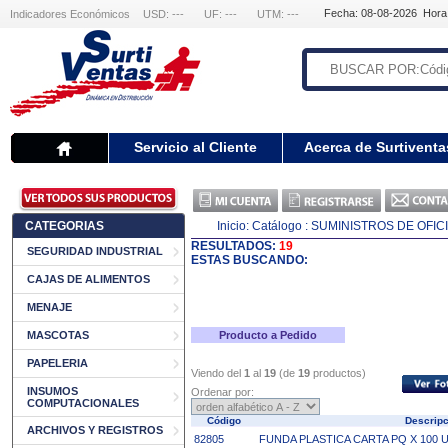
Fecha: 08-08-2026 Hora
Indicadores Económicos
USD: ---
UF: ---
UTM: ---
Servicio al Cliente
Acerca de Surtiventa
CATEGORIAS
Inicio:
Catálogo
: SUMINISTROS DE OFIC
RESULTADOS:
19
SEGURIDAD INDUSTRIAL
ESTAS BUSCANDO:
CAJAS DE ALIMENTOS
MENAJE
MASCOTAS
Producto a Pedido
PAPELERIA
Viendo del
1
al
19
(de
19
productos)
INSUMOS
Ordenar por:
COMPUTACIONALES
Código
Descrip
ARCHIVOS Y REGISTROS
82805
FUNDA PLASTICA CARTA PQ X 100