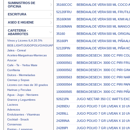
SUMINISTROS DE
35160COC
BEBIDA ALOE VERA 500 ML COCO 
OFICINA
52120FRU
BEBIDA ALOE VERA 500 ML FRUTI
ESCRITURA
35160KIW
BEBIDA ALOE VERA 500 ML KIWI A
ASEO E HIGIENE
35160MAN
BEBIDA ALOE VERA 500 ML MANGO
CAFETERIA -
35160
BEBIDA ALOE VERA 500 ML ORIGIN
ABARROTES
Vinos y Licores ILA 20.5%
35160PI
BEBIDA ALOE VERA 500 ML PIÑA A
BEB.LIGHT/JUGOPOLVO/AGUAFRUTAL
52120PIN
BEBIDA ALOE VERA 500 ML PIÑA 
Jalea - Cereal
Aceites-Margarinas-Mantecas
100000560
BEBIDA DESECH. 3000 CC PIRI COL
Azucar
100000561
BEBIDA DESECH. 3000 CC PIRI FRU
Cafe - Te - Yerba Mate
100000562
BEBIDA DESECH. 3000 CC PIRI GI
Confiteria
Dulces - Mermeladas
100000563
BEBIDA DESECH. 3000 CC PIRI NA
Cremas y Sopas
100000564
BEBIDA DESECH. 3000 CC PIRI PAP
Licores con mas de 30 grados
Harinas y Feculas
100000565
BEBIDA DESECH. 3000 CC PIRI PIÑA
Agua - Jugo - Nectares
92621PA
JUGO NECTAR 350 CC WATTS EXC
Granos y Legumbres
Lacteos
24289DU
JUGO POLVO 7 GR LIVEAN X 10 U
Aderezos
24289LL
JUGO POLVO 7 GR LIVEAN X 10 U
Endulzantes - Vitaminas
Cocktail - Snack
24289NA
JUGO POLVO 7 GR LIVEAN X 10 U
Conservas
24289PI
JUGO POLVO 7 GR LIVEAN X 10 UN
Pastas - Lasagnas