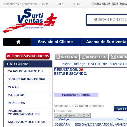
Fecha: 08-08-2026 Hora
Indicadores Económicos
USD: ---
UF: ---
UTM: ---
Servicio al Cliente
Acerca de Surtiventa
CATEGORIAS
Inicio:
Catálogo
: CAFETERIA - ABARROT
RESULTADOS:
29
CAJAS DE ALIMENTOS
ESTAS BUSCANDO:
SEGURIDAD INDUSTRIAL
MENAJE
MASCOTAS
Producto a Pedido
PAPELERIA
Viendo del
1
al
29
(de
29
productos)
INSUMOS
Ordenar por:
COMPUTACIONALES
Código
Descri
ARCHIVOS Y REGISTROS
35160ARA
BEBIDA ALOE VERA 500 ML ARAND