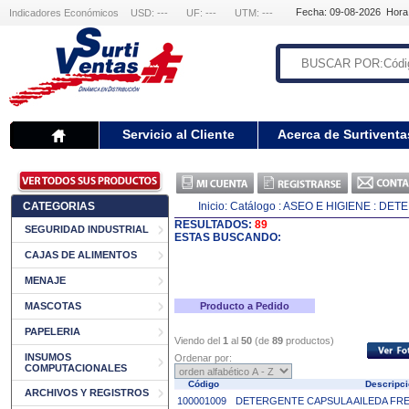
Fecha: 09-08-2026 Hora
Indicadores Económicos
USD: ---
UF: ---
UTM: ---
Servicio al Cliente
Acerca de Surtiventa
CATEGORIAS
Inicio:
Catálogo
: ASEO E HIGIENE
: DET
RESULTADOS:
89
SEGURIDAD INDUSTRIAL
ESTAS BUSCANDO:
CAJAS DE ALIMENTOS
MENAJE
MASCOTAS
Producto a Pedido
PAPELERIA
Viendo del
1
al
50
(de
89
productos)
INSUMOS
Ordenar por:
COMPUTACIONALES
Código
Descripc
ARCHIVOS Y REGISTROS
100001009
DETERGENTE CAPSULA AILEDA FRES