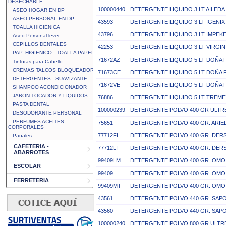
DESECHABLE
100000440
DETERGENTE LIQUIDO 3 LT AILED
ASEO HOGAR EN DP
ASEO PERSONAL EN DP
43593
DETERGENTE LIQUIDO 3 LT IGENIX
TOALLA HIGIENICA
43796
DETERGENTE LIQUIDO 3 LT IMPEK
Aseo Personal lever
CEPILLOS DENTALES
42253
DETERGENTE LIQUIDO 3 LT VIRGIN
PAP. HIGIENICO - TOALLA PAPEL
71672AZ
DETERGENTE LIQUIDO 5 LT DOÑA F
Tinturas para Cabello
CREMAS TALCOS BLOQUEADOR
71673CE
DETERGENTE LIQUIDO 5 LT DOÑA 
DETERGENTES - SUAVIZANTE
71672VE
DETERGENTE LIQUIDO 5 LT DOÑA 
SHAMPOO ACONDICIONADOR
JABON TOCADOR Y LIQUIDOS
76886
DETERGENTE LIQUIDO 5 LT TREME
PASTA DENTAL
100000239
DETERGENTE POLVO 400 GR ULTR
DESODORANTE PERSONAL
PERFUMES ACEITES
75651
DETERGENTE POLVO 400 GR. ARI
CORPORALES
77712FL
DETERGENTE POLVO 400 GR. DER
Panales
CAFETERIA -
77712LI
DETERGENTE POLVO 400 GR. DER
ABARROTES
99409LM
DETERGENTE POLVO 400 GR. OMO
ESCOLAR
99409
DETERGENTE POLVO 400 GR. OMO
FERRETERIA
99409MT
DETERGENTE POLVO 400 GR. OMO 
43561
DETERGENTE POLVO 440 GR. SAPO
43560
DETERGENTE POLVO 440 GR. SAPO
100000240
DETERGENTE POLVO 800 GR ULTR