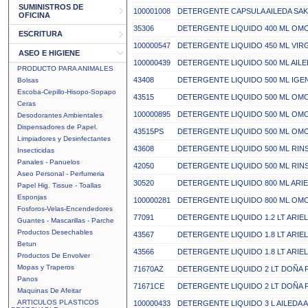
SUMINISTROS DE
100001008
DETERGENTE CAPSULA AILEDA SA
OFICINA
35306
DETERGENTE LIQUIDO 400 ML OM
ESCRITURA
100000547
DETERGENTE LIQUIDO 450 ML VIRG
ASEO E HIGIENE
100000439
DETERGENTE LIQUIDO 500 ML AILED
PRODUCTO PARA ANIMALES
43408
DETERGENTE LIQUIDO 500 ML IGE
Bolsas
Escoba-Cepillo-Hisopo-Sopapo
43515
DETERGENTE LIQUIDO 500 ML OMO 
Ceras
100000895
DETERGENTE LIQUIDO 500 ML OMO 
Desodorantes Ambientales
Dispensadores de Papel.
43515PS
DETERGENTE LIQUIDO 500 ML OMO 
Limpiadores y Desinfectantes
43608
DETERGENTE LIQUIDO 500 ML RINS
Insecticidas
Panales - Panuelos
42050
DETERGENTE LIQUIDO 500 ML RI
Aseo Personal - Perfumeria
30520
DETERGENTE LIQUIDO 800 ML ARI
Papel Hig. Tissue - Toallas
Esponjas
100000281
DETERGENTE LIQUIDO 800 ML OMO
Fosforos-Velas-Encendedores
77091
DETERGENTE LIQUIDO 1.2 LT ARIE
Guantes - Mascarillas - Parche
Productos Desechables
43567
DETERGENTE LIQUIDO 1.8 LT ARIE
Betun
43566
DETERGENTE LIQUIDO 1.8 LT ARIE
Productos De Envolver
Mopas y Traperos
71670AZ
DETERGENTE LIQUIDO 2 LT DOÑA F
Panos
71671CE
DETERGENTE LIQUIDO 2 LT DOÑA 
Maquinas De Afeitar
ARTICULOS PLASTICOS
100000433
DETERGENTE LIQUIDO 3 L AILEDA 