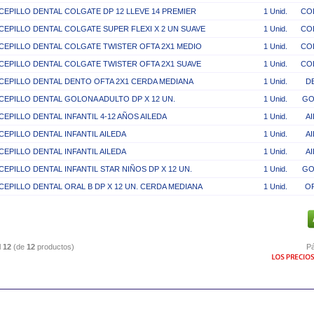
CEPILLO DENTAL COLGATE DP 12 LLEVE 14 PREMIER
1 Unid.
CO
CEPILLO DENTAL COLGATE SUPER FLEXI X 2 UN SUAVE
1 Unid.
CO
CEPILLO DENTAL COLGATE TWISTER OFTA 2X1 MEDIO
1 Unid.
CO
CEPILLO DENTAL COLGATE TWISTER OFTA 2X1 SUAVE
1 Unid.
CO
CEPILLO DENTAL DENTO OFTA 2X1 CERDA MEDIANA
1 Unid.
D
CEPILLO DENTAL GOLONA ADULTO DP X 12 UN.
1 Unid.
GO
CEPILLO DENTAL INFANTIL 4-12 AÑOS AILEDA
1 Unid.
A
CEPILLO DENTAL INFANTIL AILEDA
1 Unid.
A
CEPILLO DENTAL INFANTIL AILEDA
1 Unid.
A
CEPILLO DENTAL INFANTIL STAR NIÑOS DP X 12 UN.
1 Unid.
GO
CEPILLO DENTAL ORAL B DP X 12 UN. CERDA MEDIANA
1 Unid.
O
l
12
(de
12
productos)
Pá