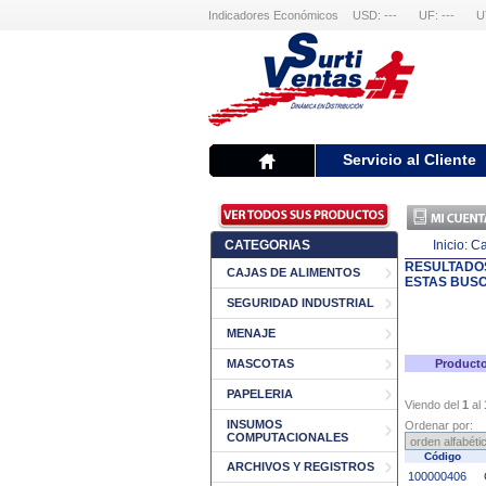
Indicadores Económicos
USD: ---
UF: ---
U
Servicio al Cliente
CATEGORIAS
Inicio:
Ca
RESULTADO
CAJAS DE ALIMENTOS
ESTAS BUS
SEGURIDAD INDUSTRIAL
MENAJE
MASCOTAS
Producto
PAPELERIA
Viendo del
1
al
INSUMOS
Ordenar por:
COMPUTACIONALES
Código
ARCHIVOS Y REGISTROS
100000406