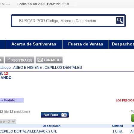
Fecha: 05-08-2026 Hora:
TM: ---
Acerca de Surtiventas
Fuerza de Ventas
Despacho
tálogo
: ASEO E HIGIENE
: CEPILLOS DENTALES
S:
12
CANDO:
 a Pedido
12
(de
12
productos)
Pá
Descripción
Un/Med
M
CEPILLO DENTAL AILEDA PACK 2 UN.
1 Unid.
A