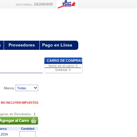
s
Proveedores
Pago en Línea
CARRO DE COMPRAS
Items en el carro: 0
Subtotal: 0
Marca:
ginas de Resultados:
1
arca
Cantidad
ILEDA