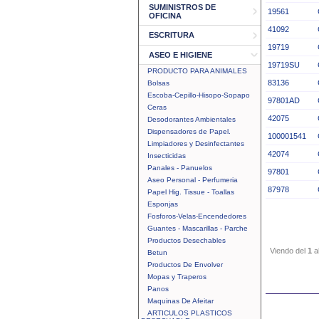
SUMINISTROS DE
19561
OFICINA
41092
ESCRITURA
19719
ASEO E HIGIENE
19719SU
PRODUCTO PARA ANIMALES
83136
Bolsas
Escoba-Cepillo-Hisopo-Sopapo
97801AD
Ceras
42075
Desodorantes Ambientales
Dispensadores de Papel.
100001541
Limpiadores y Desinfectantes
42074
Insecticidas
Panales - Panuelos
97801
Aseo Personal - Perfumeria
87978
Papel Hig. Tissue - Toallas
Esponjas
Fosforos-Velas-Encendedores
Guantes - Mascarillas - Parche
Productos Desechables
Viendo del
1
a
Betun
Productos De Envolver
Mopas y Traperos
Panos
Maquinas De Afeitar
ARTICULOS PLASTICOS