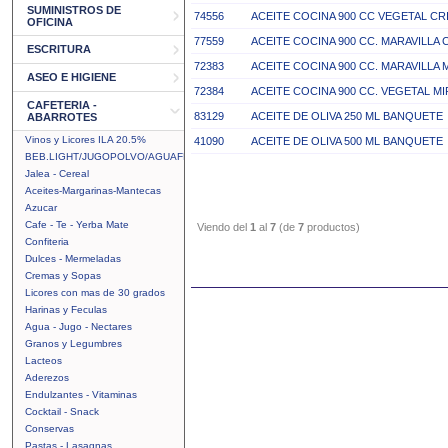
SUMINISTROS DE
74556
ACEITE COCINA 900 CC VEGETAL CR
OFICINA
77559
ACEITE COCINA 900 CC. MARAVILLA 
ESCRITURA
72383
ACEITE COCINA 900 CC. MARAVILLA
ASEO E HIGIENE
72384
ACEITE COCINA 900 CC. VEGETAL M
CAFETERIA -
83129
ACEITE DE OLIVA 250 ML BANQUETE
ABARROTES
Vinos y Licores ILA 20.5%
41090
ACEITE DE OLIVA 500 ML BANQUETE
BEB.LIGHT/JUGOPOLVO/AGUAFRUTAL
Jalea - Cereal
Aceites-Margarinas-Mantecas
Azucar
Cafe - Te - Yerba Mate
Viendo del
1
al
7
(de
7
productos)
Confiteria
Dulces - Mermeladas
Cremas y Sopas
Licores con mas de 30 grados
Harinas y Feculas
Agua - Jugo - Nectares
Granos y Legumbres
Lacteos
Aderezos
Endulzantes - Vitaminas
Cocktail - Snack
Conservas
Pastas - Lasagnas