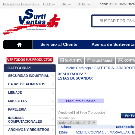
Fecha: 08-08-2026 Hora
Indicadores Económicos
USD: ---
UF: ---
UTM: ---
Servicio al Cliente
Acerca de Surtiventa
CATEGORIAS
Inicio:
Catálogo
: CAFETERIA - ABARROT
RESULTADOS:
7
SEGURIDAD INDUSTRIAL
ESTAS BUSCANDO:
CAJAS DE ALIMENTOS
MENAJE
MASCOTAS
Producto a Pedido
PAPELERIA
Viendo del
1
al
7
(de
7
productos)
INSUMOS
Ordenar por:
COMPUTACIONALES
Código
Descripció
ARCHIVOS Y REGISTROS
12599
ACEITE COCINA 1 LT. MARAVILLA CH