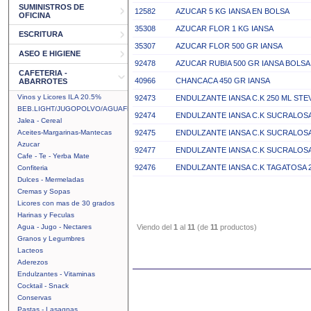
SUMINISTROS DE
12582
AZUCAR 5 KG IANSA EN BOLSA
OFICINA
35308
AZUCAR FLOR 1 KG IANSA
ESCRITURA
35307
AZUCAR FLOR 500 GR IANSA
ASEO E HIGIENE
92478
AZUCAR RUBIA 500 GR IANSA BOLSA
CAFETERIA -
40966
CHANCACA 450 GR IANSA
ABARROTES
Vinos y Licores ILA 20.5%
92473
ENDULZANTE IANSA C.K 250 ML STE
BEB.LIGHT/JUGOPOLVO/AGUAFRUTAL
92474
ENDULZANTE IANSA C.K SUCRALOSA
Jalea - Cereal
Aceites-Margarinas-Mantecas
92475
ENDULZANTE IANSA C.K SUCRALOSA
Azucar
92477
ENDULZANTE IANSA C.K SUCRALOSA
Cafe - Te - Yerba Mate
92476
ENDULZANTE IANSA C.K TAGATOSA 
Confiteria
Dulces - Mermeladas
Cremas y Sopas
Licores con mas de 30 grados
Harinas y Feculas
Agua - Jugo - Nectares
Viendo del
1
al
11
(de
11
productos)
Granos y Legumbres
Lacteos
Aderezos
Endulzantes - Vitaminas
Cocktail - Snack
Conservas
Pastas - Lasagnas