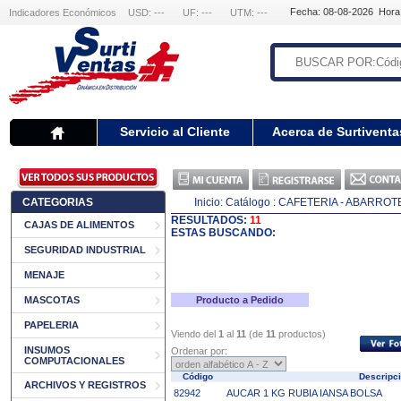
Fecha: 08-08-2026 Hora
Indicadores Económicos
USD: ---
UF: ---
UTM: ---
Servicio al Cliente
Acerca de Surtiventa
CATEGORIAS
Inicio:
Catálogo
: CAFETERIA - ABARROT
RESULTADOS:
11
CAJAS DE ALIMENTOS
ESTAS BUSCANDO:
SEGURIDAD INDUSTRIAL
MENAJE
MASCOTAS
Producto a Pedido
PAPELERIA
Viendo del
1
al
11
(de
11
productos)
INSUMOS
Ordenar por:
COMPUTACIONALES
Código
Descripc
ARCHIVOS Y REGISTROS
82942
AUCAR 1 KG RUBIA IANSA BOLSA