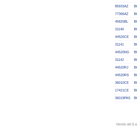
85933AZ
B
77366AZ
B
45825BL
B
31140
B
44520CE
B
31141
B
44520NG
B
31142
B
44520RJ
B
44520RS
B
36010CE
B
17421CE
B
36019PAS
B
Viendo del
1
a