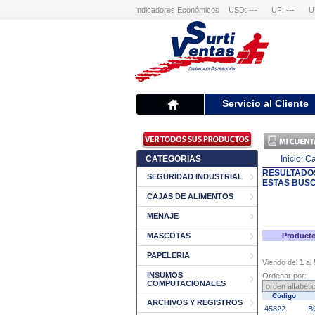
Indicadores Económicos
USD: ---
UF: ---
U
Servicio al Cliente
CATEGORIAS
Inicio:
Ca
RESULTADO
SEGURIDAD INDUSTRIAL
ESTAS BUS
CAJAS DE ALIMENTOS
MENAJE
MASCOTAS
Producto
PAPELERIA
Viendo del
1
al
INSUMOS
Ordenar por:
COMPUTACIONALES
Código
ARCHIVOS Y REGISTROS
45822
B