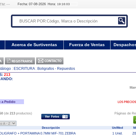
Fecha: 07-08-2026 Hora:
TM: ---
Acerca de Surtiventas
Fuerza de Ventas
Despacho
tálogo
: ESCRITURA
: Boligrafos - Repuestos
S:
213
CANDO:
Mar
 a Pedido
50
(de
213
productos)
Páginas de Re
Descripción
Un/Med
M
OLIGRAFO + PORTAMINA 0.7MM M/F-701 ZEBRA
1 Unid.
Z