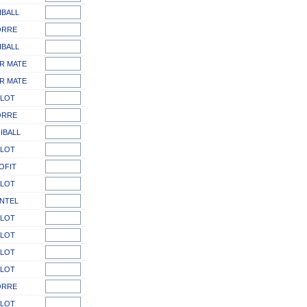
IBALL
ORRE
IBALL
R MATE
R MATE
ILOT
ORRE
IBALL
ILOT
OFIT
ILOT
NTEL
ILOT
ILOT
ILOT
ILOT
ORRE
ILOT