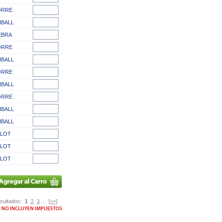
ORRE
IBALL
EBRA
ORRE
IBALL
ORRE
IBALL
ORRE
IBALL
IBALL
ILOT
ILOT
ILOT
sultados:
1
2
3
...
[>>]