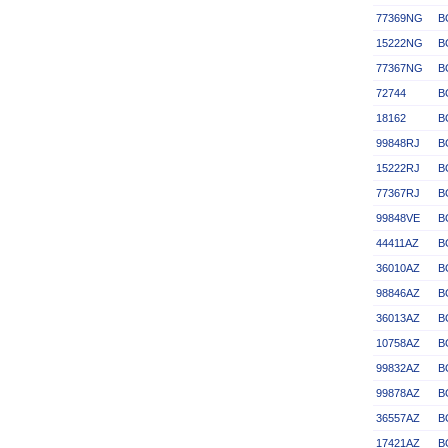
77369NG
B
15222NG
B
77367NG
B
72744
B
18162
B
99848RJ
B
15222RJ
B
77367RJ
B
99848VE
B
44411AZ
B
36010AZ
B
98846AZ
B
36013AZ
B
10758AZ
B
99832AZ
B
99878AZ
B
36557AZ
B
17421AZ
B