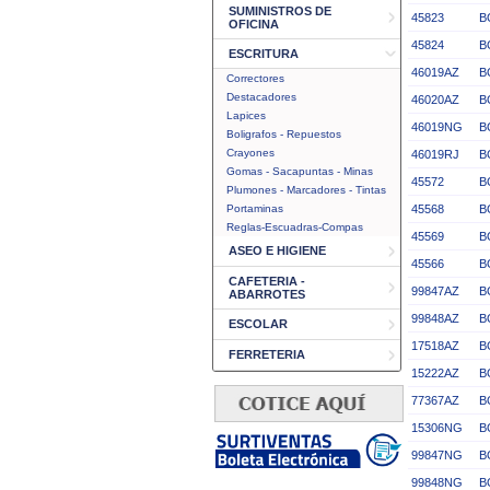
SUMINISTROS DE
45823
B
OFICINA
45824
B
ESCRITURA
46019AZ
B
Correctores
Destacadores
46020AZ
B
Lapices
46019NG
B
Boligrafos - Repuestos
Crayones
46019RJ
B
Gomas - Sacapuntas - Minas
45572
B
Plumones - Marcadores - Tintas
Portaminas
45568
B
Reglas-Escuadras-Compas
45569
B
ASEO E HIGIENE
45566
B
CAFETERIA -
99847AZ
B
ABARROTES
99848AZ
B
ESCOLAR
17518AZ
B
FERRETERIA
15222AZ
B
77367AZ
B
15306NG
B
99847NG
B
99848NG
B