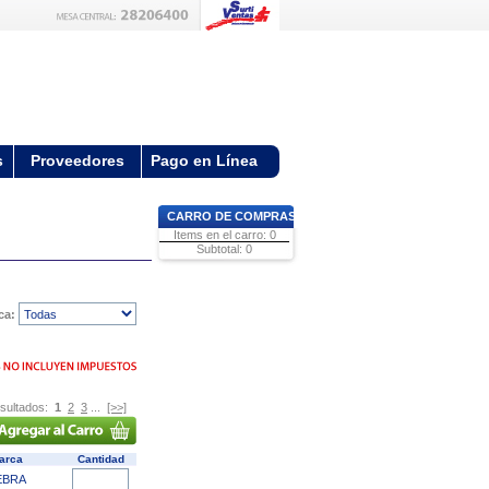
s
Proveedores
Pago en Línea
CARRO DE COMPRAS
Items en el carro: 0
Subtotal: 0
ca:
sultados:
1
2
3
...
[>>]
arca
Cantidad
EBRA