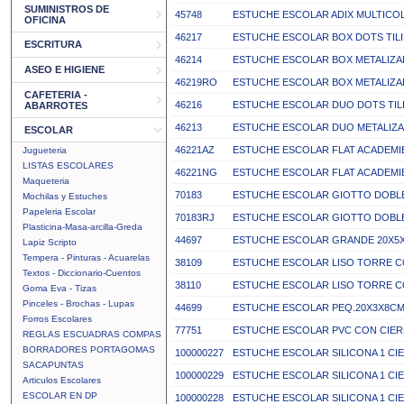
SUMINISTROS DE
45748
ESTUCHE ESCOLAR ADIX MULTICO
OFICINA
46217
ESTUCHE ESCOLAR BOX DOTS TIL
ESCRITURA
46214
ESTUCHE ESCOLAR BOX METALIZAD
ASEO E HIGIENE
46219RO
ESTUCHE ESCOLAR BOX METALIZA
CAFETERIA -
46216
ESTUCHE ESCOLAR DUO DOTS TIL
ABARROTES
46213
ESTUCHE ESCOLAR DUO METALIZAD
ESCOLAR
46221AZ
ESTUCHE ESCOLAR FLAT ACADEMIE
Jugueteria
LISTAS ESCOLARES
46221NG
ESTUCHE ESCOLAR FLAT ACADEMI
Maqueteria
70183
ESTUCHE ESCOLAR GIOTTO DOBLE
Mochilas y Estuches
Papeleria Escolar
70183RJ
ESTUCHE ESCOLAR GIOTTO DOBL
Plasticina-Masa-arcilla-Greda
44697
ESTUCHE ESCOLAR GRANDE 20X5
Lapiz Scripto
Tempera - Pinturas - Acuarelas
38109
ESTUCHE ESCOLAR LISO TORRE C
Textos - Diccionario-Cuentos
38110
ESTUCHE ESCOLAR LISO TORRE CO
Goma Eva - Tizas
Pinceles - Brochas - Lupas
44699
ESTUCHE ESCOLAR PEQ.20X3X8C
Forros Escolares
77751
ESTUCHE ESCOLAR PVC CON CIER
REGLAS ESCUADRAS COMPAS
BORRADORES PORTAGOMAS
100000227
ESTUCHE ESCOLAR SILICONA 1 CI
SACAPUNTAS
100000229
ESTUCHE ESCOLAR SILICONA 1 CIE
Articulos Escolares
ESCOLAR EN DP
100000228
ESTUCHE ESCOLAR SILICONA 1 CI