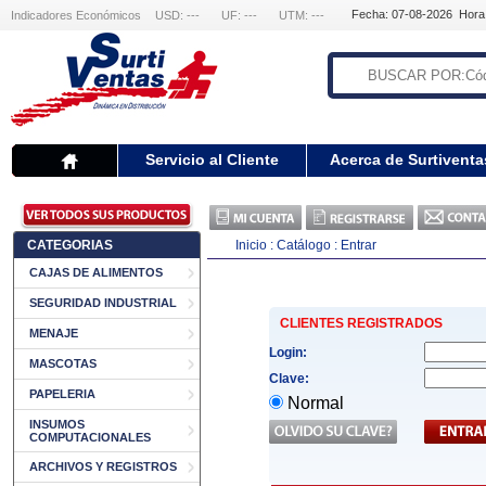
Fecha: 07-08-2026 Hora
Indicadores Económicos
USD: ---
UF: ---
UTM: ---
Servicio al Cliente
Acerca de Surtiventa
CATEGORIAS
Inicio
:
Catálogo
:
Entrar
CAJAS DE ALIMENTOS
SEGURIDAD INDUSTRIAL
CLIENTES REGISTRADOS
MENAJE
Login:
MASCOTAS
Clave:
PAPELERIA
Normal
INSUMOS
COMPUTACIONALES
ARCHIVOS Y REGISTROS