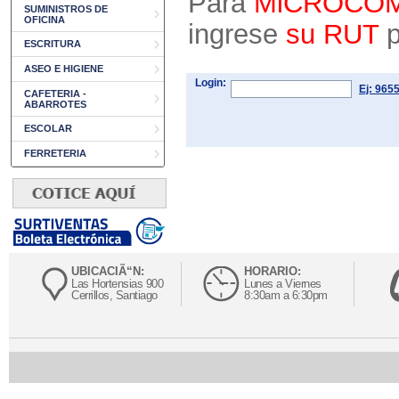
Para
MiCROCO
SUMINISTROS DE
OFICINA
ingrese
su RUT
p
ESCRITURA
ASEO E HIGIENE
Login:
Ej: 965
CAFETERIA -
ABARROTES
ESCOLAR
FERRETERIA
UBICACIÃ“N:
HORARIO:
Las Hortensias 900
Lunes a Viernes
Cerrillos, Santiago
8:30am a 6:30pm