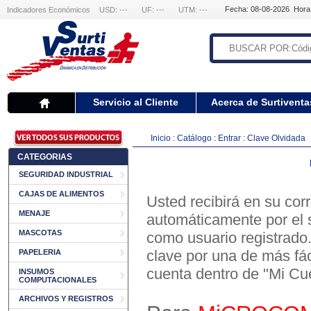
Fecha: 08-08-2026 Hora
Indicadores Económicos
USD: ---
UF: ---
UTM: ---
Servicio al Cliente
Acerca de Surtiventa
Inicio
:
Catálogo
:
Entrar
:
Clave Olvidada
CATEGORIAS
SEGURIDAD INDUSTRIAL
CAJAS DE ALIMENTOS
Usted recibirá en su cor
MENAJE
automáticamente por el s
MASCOTAS
como usuario registrado
clave por una de más fác
PAPELERIA
cuenta dentro de "Mi Cu
INSUMOS
COMPUTACIONALES
ARCHIVOS Y REGISTROS