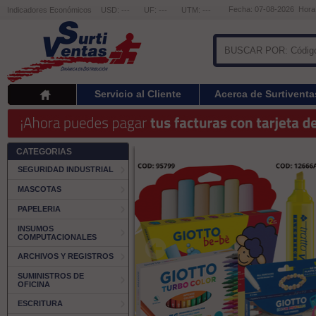
Fecha: 07-08-2026 Hora
Indicadores Económicos
USD: ---
UF: ---
UTM: ---
Servicio al Cliente
Acerca de Surtiventa
CATEGORIAS
SEGURIDAD INDUSTRIAL
MASCOTAS
PAPELERIA
INSUMOS
COMPUTACIONALES
ARCHIVOS Y REGISTROS
SUMINISTROS DE
OFICINA
ESCRITURA