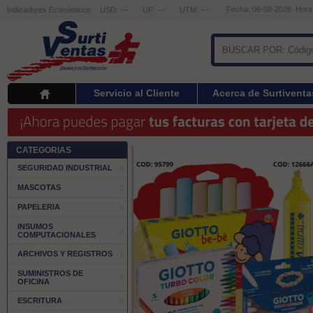
Fecha: 06-08-2026 Hora
Indicadores Económicos
USD: ---
UF: ---
UTM: ---
Servicio al Cliente
Acerca de Surtiventa
CATEGORIAS
SEGURIDAD INDUSTRIAL
MASCOTAS
PAPELERIA
INSUMOS
COMPUTACIONALES
ARCHIVOS Y REGISTROS
SUMINISTROS DE
OFICINA
ESCRITURA