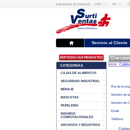
Indicadores Económicos
USD: ---
UF: ---
U
Servicio al Cliente
Inicio
:
Catál
CATEGORIAS
CAJAS DE ALIMENTOS
SEGURIDAD INDUSTRIAL
Rut de la em
MENAJE
Nombre de l
MASCOTAS
Nombre de C
PAPELERIA
Email
INSUMOS
COMPUTACIONALES
Teléfono:
ARCHIVOS Y REGISTROS
Código