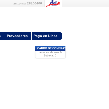
s
Proveedores
Pago en Línea
CARRO DE COMPRAS
Items en el carro: 0
Subtotal: 0