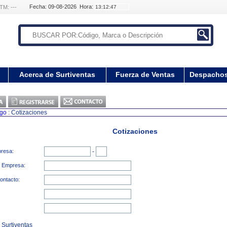
Fecha: 09-08-2026 Hora:
TM: ---
Acerca de Surtiventas
Fuerza de Ventas
Despacho
ogo
: Cotizaciones
Cotizaciones
presa:
-
a Empresa:
ontacto:
 Surtiventas