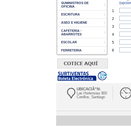
(opcion
SUMINISTROS DE
OFICINA
1
ESCRITURA
2
ASEO E HIGIENE
3
CAFETERIA -
ABARROTES
4
ESCOLAR
5
6
FERRETERIA
UBICACIÃ“N:
Las Hortensias 900
Cerrillos, Santiago