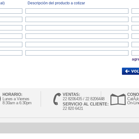
al)
Descripción del producto a cotizar
agr
HORARIO:
VENTAS:
CONO
Lunes a Viernes
22 8206435 / 22 8206448
CatÃ¡l
8:30am a 6:30pm
On-Lin
SERVICIO AL CLIENTE:
22 820 6421