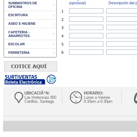
(opcional)
Descripción del p
SUMINISTROS DE
OFICINA
1
ESCRITURA
2
ASEO E HIGIENE
3
CAFETERIA -
ABARROTES
4
ESCOLAR
5
6
FERRETERIA
UBICACIÃ“N:
HORARIO:
Las Hortensias 900
Lunes a Viernes
Cerrillos, Santiago
8:30am a 6:30pm