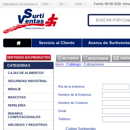
Fecha: 08-08-2026 Hora
Indicadores Económicos
USD: ---
UF: ---
UTM: ---
Servicio al Cliente
Acerca de Surtiventa
Inicio
:
Catálogo
: Cotizaciones
CATEGORIAS
CAJAS DE ALIMENTOS
SEGURIDAD INDUSTRIAL
Rut de la empresa:
MENAJE
Nombre de la Empresa:
MASCOTAS
Nombre de Contacto:
PAPELERIA
Email
INSUMOS
COMPUTACIONALES
Teléfono:
ARCHIVOS Y REGISTROS
Código Surtiventas