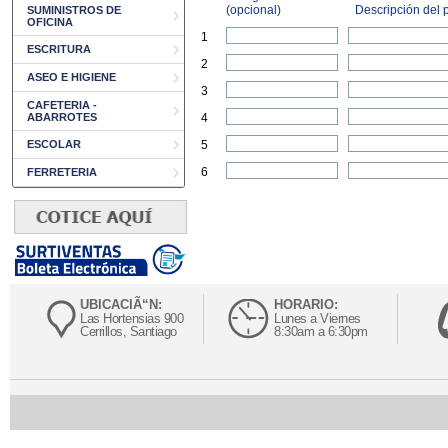
(opcional)
Descripción del p
SUMINISTROS DE
OFICINA
1
ESCRITURA
2
ASEO E HIGIENE
3
CAFETERIA -
ABARROTES
4
ESCOLAR
5
6
FERRETERIA
UBICACIÃ“N:
HORARIO:
Las Hortensias 900
Lunes a Viernes
Cerrillos, Santiago
8:30am a 6:30pm