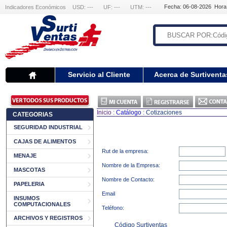
Fecha: 06-08-2026 Hora
Indicadores Económicos
USD: ---
UF: ---
UTM: ---
Servicio al Cliente
Acerca de Surtiventa
Inicio
:
Catálogo
: Cotizaciones
CATEGORIAS
SEGURIDAD INDUSTRIAL
CAJAS DE ALIMENTOS
Rut de la empresa:
MENAJE
Nombre de la Empresa:
MASCOTAS
Nombre de Contacto:
PAPELERIA
Email
INSUMOS
COMPUTACIONALES
Teléfono:
ARCHIVOS Y REGISTROS
Código Surtiventas