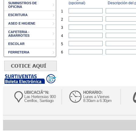
(opcional)
Descripción del p
SUMINISTROS DE
OFICINA
1
ESCRITURA
2
ASEO E HIGIENE
3
CAFETERIA -
ABARROTES
4
ESCOLAR
5
6
FERRETERIA
UBICACIÃ“N:
HORARIO:
Las Hortensias 900
Lunes a Viernes
Cerrillos, Santiago
8:30am a 6:30pm