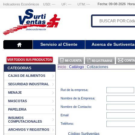
Fecha: 09-08-2026 Hora
Indicadores Económicos
USD: ---
UF: ---
UTM: ---
Servicio al Cliente
Acerca de Surtiventa
Inicio
:
Catálogo
: Cotizaciones
CATEGORIAS
CAJAS DE ALIMENTOS
SEGURIDAD INDUSTRIAL
Rut de la empresa:
MENAJE
Nombre de la Empresa:
MASCOTAS
Nombre de Contacto:
PAPELERIA
Email
INSUMOS
COMPUTACIONALES
Teléfono:
ARCHIVOS Y REGISTROS
Código Surtiventas