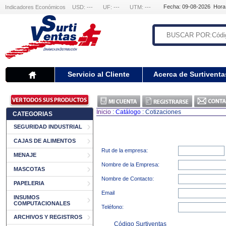
Fecha: 09-08-2026 Hora
Indicadores Económicos
USD: ---
UF: ---
UTM: ---
Servicio al Cliente
Acerca de Surtiventa
Inicio
:
Catálogo
: Cotizaciones
CATEGORIAS
SEGURIDAD INDUSTRIAL
CAJAS DE ALIMENTOS
Rut de la empresa:
MENAJE
Nombre de la Empresa:
MASCOTAS
Nombre de Contacto:
PAPELERIA
Email
INSUMOS
COMPUTACIONALES
Teléfono:
ARCHIVOS Y REGISTROS
Código Surtiventas