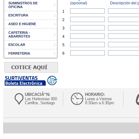
(opcional)
Descripción del p
SUMINISTROS DE
OFICINA
1
ESCRITURA
2
ASEO E HIGIENE
3
CAFETERIA -
ABARROTES
4
ESCOLAR
5
6
FERRETERIA
UBICACIÃ“N:
HORARIO:
Las Hortensias 900
Lunes a Viernes
Cerrillos, Santiago
8:30am a 6:30pm